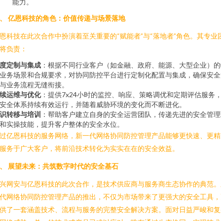
能力。
、 亿恩科技的角色：价值传递与场景落地
恩科技在此次合作中扮演着至关重要的“赋能者”与“落地者”角色。其专业
将负责：
度定制与集成
：根据不同行业客户（如金融、政府、能源、大型企业）的
业务场景和合规要求，对协同防控平台进行定制化配置与集成，确保安全
与业务流程无缝衔接。
续运维与优化
：提供7x24小时的监控、响应、策略调优和定期评估服务
安全体系持续有效运行，并随着威胁环境的变化而不断进化。
识转移与培训
：帮助客户建立自身的安全运营团队，传递先进的安全管理
和实操技能，提升客户整体的安全水位。
过亿恩科技的服务网络，新一代网络协同防控管理产品能够更快速、更精
服务于广大客户，将前沿技术转化为实实在在的安全效益。
、 展望未来：共筑数字时代的安全基石
兴网安与亿恩科技的此次合作，是技术供应商与服务商生态协作的典范。
代网络协同防控管理产品的推出，不仅为市场带来了更强大的安全工具，
供了一套涵盖技术、流程与服务的完整安全解决方案。面对日益严峻和复