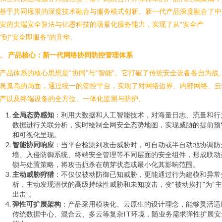
基于共同愿景的深度技术融合与服务模式创新。新一代产品深度融合了中
安的尖端安全算法与亿恩科技的场景化服务能力，实现了从“安全产
”到“安全即服务”的升华。
、 产品核心：新一代网络协同防控管理体系
产品体系的核心思想是“协同”与“智能”。它打破了传统安全设备各自为战
息孤岛的局面，通过统一的管控平台，实现了对网络边界、内部网络、云
产以及终端设备的全方位、一体化监测与防护。
全局态势感知
：利用大数据和人工智能技术，对海量日志、流量和行
数据进行关联分析，实时绘制全网安全态势地图，实现威胁的提前预
和可视化呈现。
智能协同响应
：当平台检测到攻击威胁时，可自动或半自动地协调防
墙、入侵防御系统、终端安全管理等不同层面的安全组件，形成联动
锁与处置策略，将攻击扼杀在萌芽状态或最小化其影响范围。
主动威胁狩猎
：不仅仅被动防御已知威胁，更能通过行为建模和异常
析，主动发现潜伏的高级持续性威胁和未知攻击，变“被动挨打”为“
出击”。
弹性可扩展架构
：产品采用模块化、云原生的设计理念，能够灵活适
传统数据中心、混合云、多云等复杂IT环境，随业务需求弹性扩展安