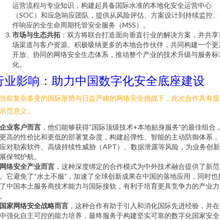
运营流程与专业知识，构建起具备国际水准的本地化安全运营中心
（SOC）和应急响应团队，提供从风险评估、方案设计到持续监控、
件响应的全生命周期托管安全服务（MSS）。
市场与生态共拓
：双方将联合打造面向垂直行业的解决方案，并共享
场渠道与客户资源。积极吸纳更多的本地合作伙伴，共同构建一个更
开放、协同的网络安全生态体系，推动整个产业的技术升级与服务标
化。
行业影响：助力中国数字化安全底座建设
当前复杂多变的国际形势与日益严峻的网络安全挑战下，此次合作具有显
示范意义。
企业客户而言
，他们能够获得“国际顶级技术+本地贴身服务”的最佳组合
更高的性价比和更低的部署复杂度，构建起弹性、智能的主动防御体系，
应对勒索软件、高级持续性威胁（APT）、数据泄露等风险，为业务创
展保驾护航。
网络安全产业而言
，这种深度绑定的合作模式为中外技术融合提供了新范
。它避免了“水土不服”，加速了全球创新成果在中国的落地应用，同时也
了中国本土服务商技术能力与国际接轨，有利于培育更具竞争力的产业力
。
国家网络安全战略而言
，这种合作有助于引入和消化国际先进经验，并在
中强化自主可控的能力培养，最终服务于构建坚实可靠的数字化国家安全