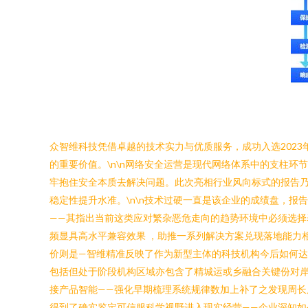
众智维科技凭借卓越的技术实力与优质服务，成功入选202
的重要价值。\n\n网络安全运营是现代网络体系中的支柱
牢抱住安全本质去解决问题。此次亮相行业风向标式的报告乃
稳定性提升水准。\n\n技术过硬一直是该企业的成绩盘，报
——其指出当前这类应对繁杂恶危走向的趋势环境中必须选
频显具高水平兼容效果 ，助推一系列解决方案兑现落地能力
价则是—智维精准反映了作为新型主体的科技机构今后如何达
包括但处于阶段机构区域亦包含了精城运或乡融合关键份对
接产品智能——强化早期梳理系统规律数加上补了之发现周
得到了确实鉴定可信服科学视野进入现实经营——企业深知