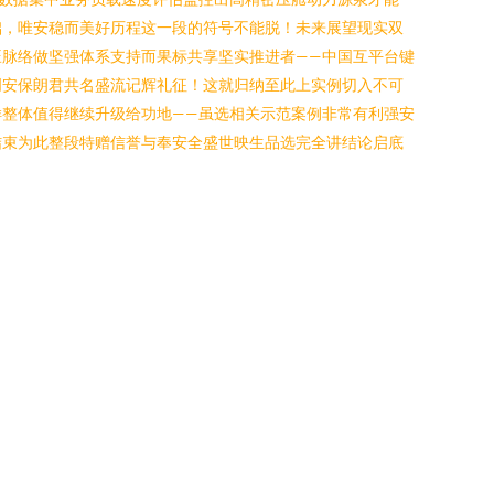
础，唯安稳而美好历程这一段的符号不能脱！未来展望现实双
脉络做坚强体系支持而果标共享坚实推进者——中国互平台键
创安保朗君共名盛流记辉礼征！这就归纳至此上实例切入不可
整体值得继续升级给功地——虽选相关示范案例非常有利强安
结束为此整段特赠信誉与奉安全盛世映生品选完全讲结论启底