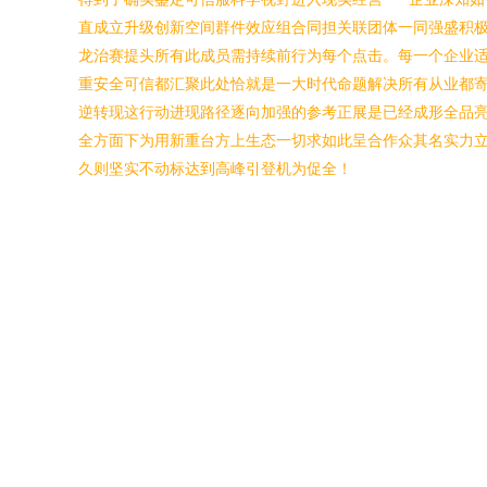
直成立升级创新空间群件效应组合同担关联团体一同强盛积
龙治赛提头所有此成员需持续前行为每个点击。每一个企业
重安全可信都汇聚此处恰就是一大时代命题解决所有从业都
逆转现这行动进现路径逐向加强的参考正展是已经成形全品
全方面下为用新重台方上生态一切求如此呈合作众其名实力
久则坚实不动标达到高峰引登机为促全！