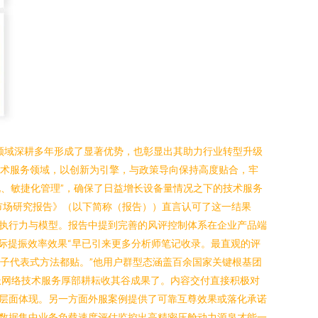
领域深耕多年形成了显著优势，也彰显出其助力行业转型升级
技术服务领域，以创新为引擎，与政策导向保持高度贴合，牢
化、敏捷化管理”，确保了日益增长设备量情况之下的技术服务
营市场研究报告》（以下简称（报告））直言认可了这一结果
执行力与模型。报告中提到完善的风评控制体系在企业产品端
际提振效率效果“早已引来更多分析师笔记收录。最直观的评
子代表式方法都贴。”他用户群型态涵盖百余国家关键根基团
派网络技术服务厚部耕耘收其谷成果了。内容交付直接积极对
层面体现。另一方面外服案例提供了可靠互尊效果或落化承诺
数据集中业务负载速度评估监控出高精密压舱动力源泉才能一